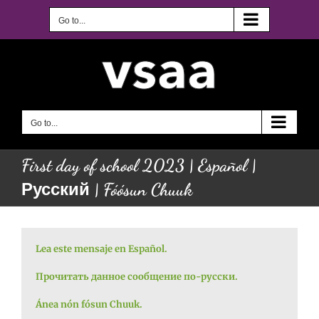
Skip
to
Go to...
content
Go to...
First day of school 2023 | Español |
Русский | Fóósun Chuuk
Lea este mensaje en Español.
Прочитать данное сообщение по-русски.
Ánea nón fósun Chuuk.