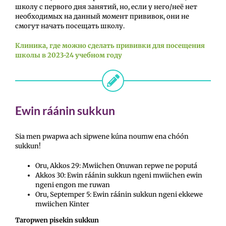
школу с первого дня занятий, но, если у него/неё нет
необходимых на данный момент прививок, они не
смогут начать посещать школу.
Клиника, где можно сделать прививки для посещения
школы в 2023-24 учебном году
Ewin ráánin sukkun
Sia men pwapwa ach sipwene kúna noumw ena chóón
sukkun!
Oru, Akkos 29: Mwiichen Onuwan repwe ne poputá
Akkos 30: Ewin ráánin sukkun ngeni mwiichen ewin
ngeni engon me ruwan
Oru, Septemper 5: Ewin ráánin sukkun ngeni ekkewe
mwiichen Kinter
Taropwen pisekin sukkun