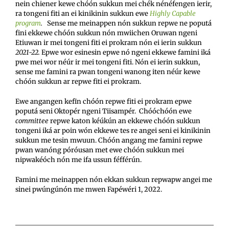
nein chiener kewe chóón sukkun mei chék nénéfengen ierir,
ra tongeni fiti an ei kinikinin sukkun ewe
Highly Capable
program
.
Sense me meinappen nón sukkun repwe ne poputá
fini ekkewe chóón sukkun nón mwiichen Oruwan ngeni
Etiuwan ir mei tongeni fiti ei prokram nón ei ierin sukkun
2021-22.
Epwe wor esinesin epwe nó ngeni ekkewe famini iká
pwe mei wor néúr ir mei tongeni fiti. Nón ei ierin sukkun,
sense me famini ra pwan tongeni wanong iten néúr kewe
chóón sukkun ar repwe fiti ei prokram.
Ewe angangen kefīn chóón repwe fiti ei prokram epwe
poputá seni Oktopér ngeni Tiisampér. Chóóchóón ewe
committee
repwe katon kéúkún an ekkewe chóón sukkun
tongeni iká ar poin wón ekkewe tes re angei seni ei kinikinin
sukkun me tesin mwuun. Chóón angang me famini repwe
pwan wanóng póróusan met ewe chóón sukkun mei
nipwakéóch nón me ifa ussun féfférún.
Famini me meinappen nón ekkan sukkun repwapw angei me
sinei pwúngúnón me mwen Fapéwéri 1, 2022.