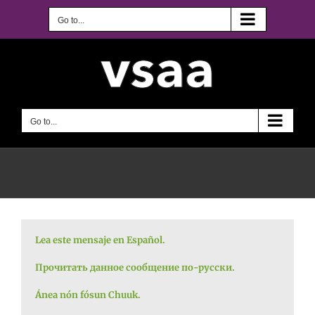
Skip
to
Go to...
content
Go to...
Lea este mensaje en Español.
Прочитать данное сообщение по-русски.
Ánea nón fósun Chuuk.