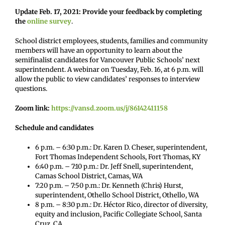
Update Feb. 17, 2021: Provide your feedback by completing
the
online survey
.
School district employees, students, families and community
members will have an opportunity to learn about the
semifinalist candidates for Vancouver Public Schools’ next
superintendent. A webinar on Tuesday, Feb. 16, at 6 p.m. will
allow the public to view candidates’ responses to interview
questions.
Zoom link:
https://vansd.zoom.us/j/86142411158
Schedule and candidates
6 p.m. – 6:30 p.m.: Dr. Karen D. Cheser, superintendent,
Fort Thomas Independent Schools, Fort Thomas, KY
6:40 p.m. – 7:10 p.m.: Dr. Jeff Snell, superintendent,
Camas School District, Camas, WA
7:20 p.m. – 7:50 p.m.: Dr. Kenneth (Chris) Hurst,
superintendent, Othello School District, Othello, WA
8 p.m. – 8:30 p.m.: Dr. Héctor Rico, director of diversity,
equity and inclusion, Pacific Collegiate School, Santa
Cruz, CA