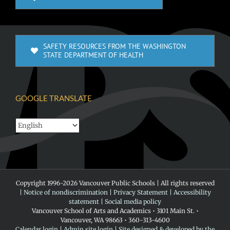
SAFETY RESOURCES FROM THE WASHINGTON
STATE DEPARTMENT OF HEALTH
GOOGLE TRANSLATE
Copyright 1996-
2026 Vancouver Public Schools | All rights reserved
|
Notice of nondiscrimination
|
Privacy Statement
|
Accessibility
statement
|
Social media policy
Vancouver School of Arts and Academics • 3101 Main St. •
Vancouver, WA 98663 • 360-313-4600
Calendar login
|
Admin site login
|
Site designed & developed by the