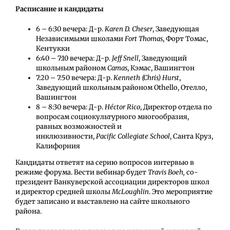
Расписание и кандидаты
6 – 6:30 вечера: Д-р.
Karen
D
.
Cheser
, Заведующая
Независимыми школами
Fort
Thomas
, Форт Томас,
Кентукки
6:40 – 7:10 вечера: Д-р.
Jeff
Snell
, Заведующий
школьным районом
Camas
, Кэмас, Вашингтон
7:20 – 7:50 вечера: Д-р.
Kenneth
(
Chris
)
Hurst
,
Заведующий школьным районом Othello, Отелло,
Вашингтон
8 – 8:30 вечера: Д-р.
H
é
ctor
Rico
, Директор отдела по
вопросам социокультурного многообразия,
равных возможностей и
инклюзивности,
Pacific
Collegiate
School
, Санта Круз,
Калифорния
Кандидаты ответят на серию вопросов интервью в
режиме форума. Вести вебинар будет
Travis
Boeh
,
со-
президент Ванкуверской ассоциации директоров школ
и директор средней школы
McLoughlin
. Это мероприятие
будет записано и выставлено на сайте школьного
района.