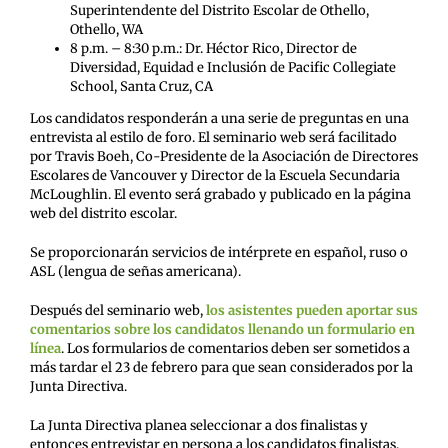
Superintendente del Distrito Escolar de Othello,
Othello, WA
8 p.m. – 8:30 p.m.: Dr. Héctor Rico, Director de
Diversidad, Equidad e Inclusión de Pacific Collegiate
School, Santa Cruz, CA
Los candidatos responderán a una serie de preguntas en una
entrevista al estilo de foro. El seminario web será facilitado
por Travis Boeh, Co-Presidente de la Asociación de Directores
Escolares de Vancouver y Director de la Escuela Secundaria
McLoughlin. El evento será grabado y publicado en la página
web del distrito escolar.
Se proporcionarán servicios de intérprete en español, ruso o
ASL (lengua de señas americana).
Después del seminario web,
los asistentes pueden aportar sus
comentarios sobre los candidatos llenando un formulario en
línea
. Los formularios de comentarios deben ser sometidos a
más tardar el 23 de febrero para que sean considerados por la
Junta Directiva.
La Junta Directiva planea seleccionar a dos finalistas y
entonces entrevistar en persona a los candidatos finalistas.