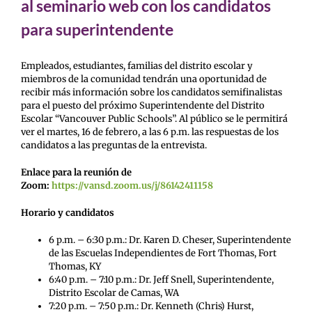
al seminario web con los candidatos
para superintendente
Empleados, estudiantes, familias del distrito escolar y
miembros de la comunidad tendrán una oportunidad de
recibir más información sobre los candidatos semifinalistas
para el puesto del próximo Superintendente del Distrito
Escolar “Vancouver Public Schools”. Al público se le permitirá
ver el martes, 16 de febrero, a las 6 p.m. las respuestas de los
candidatos a las preguntas de la entrevista.
Enlace para la reunión de
Zoom:
https://vansd.zoom.us/j/86142411158
Horario y candidatos
6 p.m. – 6:30 p.m.: Dr. Karen D. Cheser, Superintendente
de las Escuelas Independientes de Fort Thomas, Fort
Thomas, KY
6:40 p.m. – 7:10 p.m.: Dr. Jeff Snell, Superintendente,
Distrito Escolar de Camas, WA
7:20 p.m. – 7:50 p.m.: Dr. Kenneth (Chris) Hurst,