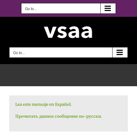
Skip
to
Go to...
content
Go to...
Lea este mensaje en Español.
Прочитать данное сообщение по-русски.