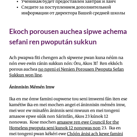
Ученикам будет предоставлен завтрак и ланч
Следите за поступлением дополнительной
информации от директора Вашей средней школы
Ekoch porousen auchea sipwe achema
sefani ren pwopután sukkun
Ach pwapwa fiti chengen ach sipwene pwan kuna néúm na
nón ewe ewin ránin sukkun nón: Óru, Akos 31! Ren ekkóch
porous auchea
no ngeni ei Nenien Porousen Pwoputa Sefan
Sukkun won line
.
Áninnisin Mémén Imw
Ika en me ómw famini oupwene tou seni imwemi fán iten ese
kamétiw ika en mei mochen angei ei áninnisin mémén imw,
mei wor ew minafén áninnis seni mwuun en mei tongeni
amasow epwe súúk non Sárinfán, Akos 23 kúnok 12
nonowas. Kose mochen
amasow ren ewe Council for the
Homeless pwoputa seni kunok 12 nonowas non
23. Ika en
mei tongeni pwan kékéri ewe
Chóón ánisi ach kewe famini