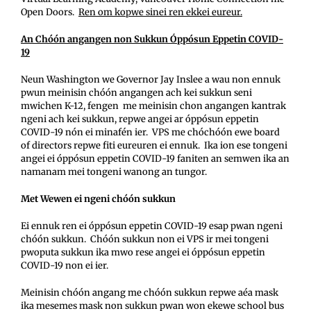
Open Doors.
Ren om kopwe sinei ren ekkei eureur.
An Chóón angangen non Sukkun Óppósun Eppetin COVID-
19
Neun Washington we Governor Jay Inslee a wau non ennuk
pwun meinisin chóón angangen ach kei sukkun seni
mwichen K-12, fengen me meinisin chon angangen kantrak
ngeni ach kei sukkun, repwe angei ar óppósun eppetin
COVID-19 nón ei minafén ier. VPS me chóchóón ewe board
of directors repwe fiti eureuren ei ennuk. Ika ion ese tongeni
angei ei óppósun eppetin COVID-19 faniten an semwen ika an
namanam mei tongeni wanong an tungor.
Met Wewen ei ngeni chóón sukkun
Ei ennuk ren ei óppósun eppetin COVID-19 esap pwan ngeni
chóón sukkun. Chóón sukkun non ei VPS ir mei tongeni
pwoputa sukkun ika mwo rese angei ei óppósun eppetin
COVID-19 non ei ier.
Meinisin chóón angang me chóón sukkun repwe aéa mask
ika mesemes mask non sukkun pwan won ekewe school bus