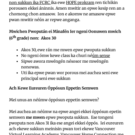
non sukkun ika FCRC
ika ewe
HOPE prokram
ren tichikin
porousen ekkei áninnis. Amen mwitir an epwe kesip ren an a
chomong chon amasow. Ion e akomw ne amasow epwe
pwan mwitir néún ar repwe anganga.
Mwichen Pwopután ei Minafén Ier ngeni Oonuwen mwich
th
(6
grade) non: Akos 30
Akos 30, ewe rán me mwen epwe pwoputa sukkun
No ngeni ómw kewe class ka churi né
úm sense
Sipwe awora mwéngén nésosor me mwéngén
nonowas.
Uti ika epwe pwan wor porous mei auchea seni ewe
principal seni ewe sukkun
Ach Kewe Eureuren Óppósun Eppetin Semwen
Mei unus an néúmw óppósun eppetin semwen?
Mei auchea an néúmw na epwe angei ekkei óppósun epetin
semwen
me mwen
epwe pwoputa sukkun. Ese tongeni
pwoputa non Akos 31 ika ese angei ekkei óppós. Iei eureuren
ach ekewe sukkun meinisin pwan tori ekewe Vancouver
Virtual Learning Academy, Vancouver Home Connection me