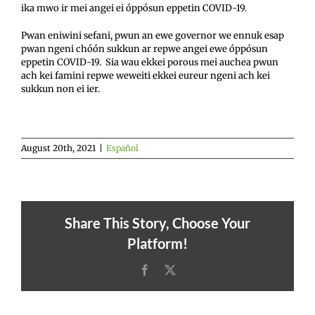
ika mwo ir mei angei ei óppósun eppetin COVID-19.
Pwan eniwini sefani, pwun an ewe governor we ennuk esap
pwan ngeni chóón sukkun ar repwe angei ewe óppósun
eppetin COVID-19. Sia wau ekkei porous mei auchea pwun
ach kei famini repwe weweiti ekkei eureur ngeni ach kei
sukkun non ei ier.
August 20th, 2021
|
Español
Share This Story, Choose Your
Platform!
Facebook
X