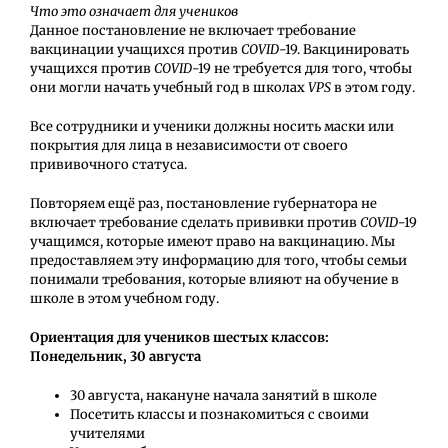
Что это означает для учеников
Данное постановление не включает требование
вакцинации учащихся против
COVID
-19. Вакцинировать
учащихся против
COVID
-19 не требуется для того, чтобы
они могли начать учебный год в школах
VPS
в этом году.
Все сотрудники и ученики должны носить маски или
покрытия для лица в независимости от своего
прививочного статуса.
Повторяем ещё раз, постановление губернатора не
включает требование сделать прививки против
COVID
-19
учащимся, которые имеют право на вакцинацию. Мы
предоставляем эту информацию для того, чтобы семьи
понимали требования, которые влияют на обучение в
школе в этом учебном году.
Ориентация для учеников шестых классов:
Понедельник, 30 августа
30 августа, накануне начала занятий в школе
Посетить классы и познакомиться с своими
учителями