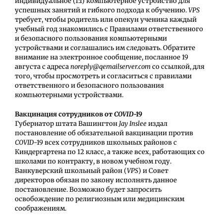
индивидуальное (1:1) компьютерное устройство для
успешных занятий и гибкого подхода к обучению.
VPS
требует, чтобы
родитель или опекун
ученика каждый
учебный год знакомились с Правилами ответственного
и безопасного пользования компьютерными
устройствами и соглашались им следовать. Обратите
внимание на электронное сообщение, посланное 19
августа с адреса
noreply@qemailserver.com
со ссылкой, для
того, чтобы просмотреть и согласиться с правилами
ответственного и безопасного пользования
компьютерными устройствами.
Вакцинация сотрудников от
COVID
-19
Губернатор штата Вашингтон
Jay Inslee
издал
постановление об обязательной вакцинации против
COVID
-19 всех сотрудников школьных районов с
Киндергартена по 12 класс, а также всех, работающих со
школами по контракту, в новом учебном году.
Ванкуверский школьный район (
VPS
) и Совет
директоров обязан по закону исполнять данное
постановление. Возможно будет запросить
освобождение по религиозным или медицинским
соображениям.