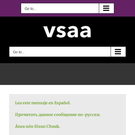
Skip
to
Go to...
content
Go to...
Lea este mensaje en Español.
Прочитать данное сообщение по-русски.
Ánea nón fósun Chuuk.