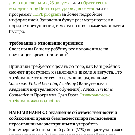
дня в понедельник, 23 августа
, или
обратитесь к
координатору Центра ресурсов для семей
или на
программу
HOPE program
за более подробной
информацией. Заявления будут рассматриваться в
порядке поступления, и места на программе закончатся
быстро.
Требования в отношении прививок
Сделаны ли Вашему ребёнку все положенные на
настоящее время прививки?
Прививки требуется сделать
до
того, как Ваш ребёнок
сможет приступить к занятиям в школе 31 августа. Это
требование относится ко всем школам, включая
Vancouver Virtual Learning Academy
(Ванкуверская
Академия виртуального обучения),
Vancouver Home
Connection
и Программа
Open Doors
.
Ознакомьтесь с
требованиями подробнее.
НАПОМИНАНИЕ: Соглашение об ответственности и
соблюдении правил безопасности при пользовании
персональными электронными устройств
Ванкуверский школьный район (
VPS
) выдаст учащимся