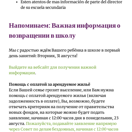
Esten atentos de mas información de parte del director
de su escuela secundaria
Напоминаем: Важная информация о
возвращении в школу
Мы с радостью ждём Вашего ребёнка в школе в первый
день занятий:
Вторник, 31 августа
!
Выйдите на вебсайт для получения важной
информации
.
Помощь с оплатой за арендуемое жильё
Если Вашей семье грозит выселение, или Вам нужна
помощь с оплатой арендуемого жилья (включая
задолженность в оплате), Вы, возможно, будете
отвечать критериям на получение от правительства
новых фондов, на которые можно будет подать
заявление, начиная с 12:00 часов дня в понедельник, 23
августа.
Пожалуйста, подавайте заявление напрямую
через Совет по делам бездомных, начиная с 12:00 часов