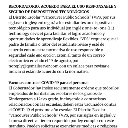
RECORDATORIO: ACUERDO PARA EL USO RESPONSABLE Y
SEGURO DE DISPOSITIVOS TECNOLÓGICOS
El Distrito Escolar “Vancouver Public Schools” (VPS, por sus
siglas en inglés) entregará a los estudiantes un dispositivo
tecnológico para uso individual (en inglés: one-to-one (1:1)
technology device) para facilitar el logro académico y
oportunidades de aprendizaje flexibles. “VPS” requiere que el
padre de familia o tutor del estudiante revise y esté de
acuerdo con nuestra normativa de uso responsable y
seguridad
cada año escolar
.
Esten al tanto de un correo
electrónico enviado el 19 de agosto, por
noreply@qemailserver.com con un enlace para revisar e
indicar si están de acuerdo con la normativa.
Vacunas contra el COVID-19 para el personal
El Gobernador Jay Inslee recientemente ordeno que todos los
empleados de los distritos escolares de los grados de
Kindergarten a 12avo grado, incluyendo a contratistas
relacionados con las escuelas, deben estar vacunados contra
el COVID-19 el próximo año escolar. El Distrito Escolar
“Vancouver Public Schools” (VPS, por sus siglas en ingles), y
la mesa directiva tienen requerido por ley cumplir con este
mandato. Pueden solicitarse exenciones medicas o religiosas.