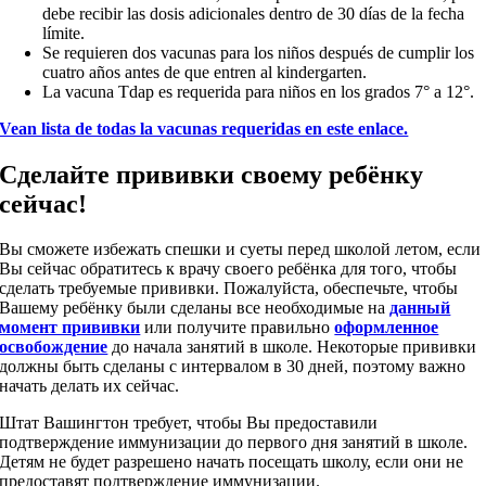
debe recibir las dosis adicionales dentro de 30 días de la fecha
límite.
Se requieren dos vacunas para los niños después de cumplir los
cuatro años antes de que entren al kindergarten.
La vacuna Tdap es requerida para niños en los grados 7° a 12°.
Vean lista de todas la vacunas requeridas en este enlace.
Сделайте прививки своему ребёнку
сейчас!
Вы сможете избежать спешки и суеты перед школой летом, если
Вы сейчас обратитесь к врачу своего ребёнка для того, чтобы
сделать требуемые прививки. Пожалуйста, обеспечьте, чтобы
Вашему ребёнку были сделаны все необходимые на
данный
момент прививки
или получите правильно
оформленное
освобождение
до начала занятий в школе. Некоторые прививки
должны быть сделаны с интервалом в 30 дней, поэтому важно
начать делать их сейчас.
Штат Вашингтон требует, чтобы Вы предоставили
подтверждение иммунизации до первого дня занятий в школе.
Детям не будет разрешено начать посещать школу, если они не
предоставят подтверждение иммунизации.