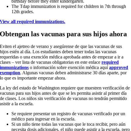
birthday before they enter kindergarten.
The Tdap immunization is required for children in 7th through
12th grades.
View all required immunizations.
Obtengan las vacunas para sus hijos ahora
Eviten el ajetreo de verano y asegúrense de que las vacunas de sus
hijos estén al día. Los estudiantes deben tener todas las vacunas
requeridas o una exención médica aprobada antes de empezar a ir a
clases – ver lista de vacunas obligatorias en este enlace
required
immunizations
o información sobre exención médica aquí
approved
exemption
. Algunas vacunas deben administrarse 30 días aparte, por
lo que es importante empezar ahora.
La ley del estado de Washington requiere que muestren verificación de
vacunas para sus hijos antes de que se les permita asistir al primer día
de clases. Los niños sin verificación de vacunas no tendrán permitido
asistir a la escuela.
Se requiere presentar un registro de vacunas verificado por un
médico para ingresar en la escuela.
Si un niño tiene todas las vacunas que le toca recibir, pero aún
necesita dosis adicionales, el niño puede asistir a la escuela, pero