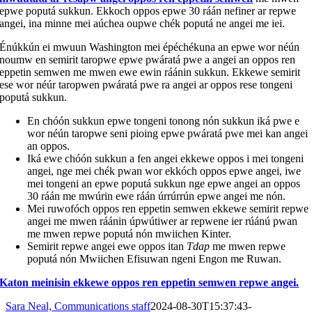
epwe poputá sukkun. Ekkoch oppos epwe 30 ráán nefiner ar repwe
angei, ina minne mei aúchea oupwe chék poputá ne angei me iei.
Énúkkún ei mwuun Washington mei épéchékuna an epwe wor néún
noumw en semirit taropwe epwe pwáratá pwe a angei an oppos ren
eppetin semwen me mwen ewe ewin ráánin sukkun. Ekkewe semirit
ese wor néúr taropwen pwáratá pwe ra angei ar oppos rese tongeni
poputá sukkun.
En chóón sukkun epwe tongeni tonong nón sukkun iká pwe e
wor néún taropwe seni pioing epwe pwáratá pwe mei kan angei
an oppos.
Iká ewe chóón sukkun a fen angei ekkewe oppos i mei tongeni
angei, nge mei chék pwan wor ekkóch oppos epwe angei, iwe
mei tongeni an epwe poputá sukkun nge epwe angei an oppos
30 ráán me mwúrin ewe ráán úrrúrrún epwe angei me nón.
Mei ruwofóch oppos ren eppetin semwen ekkewe semirit repwe
angei me mwen ráánin úpwútiwer ar repwene ier rúánú pwan
me mwen repwe poputá nón mwiichen Kinter.
Semirit repwe angei ewe oppos itan
Tdap
me mwen repwe
poputá nón Mwiichen Efisuwan ngeni Engon me Ruwan.
Katon meinisin ekkewe oppos ren eppetin semwen repwe angei.
Sara Neal, Communications staff
2024-08-30T15:37:43-