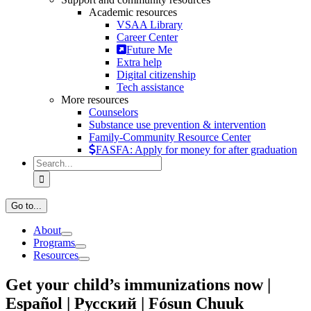
Academic resources
VSAA Library
Career Center
Future Me
Extra help
Digital citizenship
Tech assistance
More resources
Counselors
Substance use prevention & intervention
Family-Community Resource Center
FASFA: Apply for money for after graduation
Search
for:
Go to...
About
Programs
Resources
Get your child’s immunizations now |
Español | Русский | Fósun Chuuk