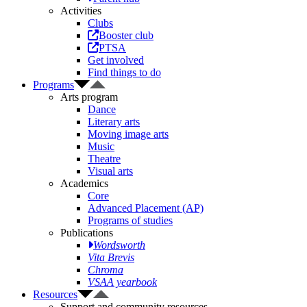
Activities
Clubs
Booster club
PTSA
Get involved
Find things to do
Programs
Arts program
Dance
Literary arts
Moving image arts
Music
Theatre
Visual arts
Academics
Core
Advanced Placement (AP)
Programs of studies
Publications
Wordsworth
Vita Brevis
Chroma
VSAA yearbook
Resources
Support and community resources