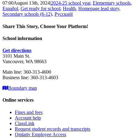
07:00
August 13th, 2024
|
2024-25 school year
,
Elementary schools
,
Español
,
Get ready for school
,
Health
,
Homepage lead story
,
Secondary schools (6-12)
,
Русский
|
Share This Story, Choose Your Platform!
Facebook
X
School information
Get directions
3101 Main St.
Vancouver, WA 98663
Main line: 360-313-4600
Business line: 360-313-4603
Boundary map
Online services
Fines and fees
Account help
ClassLink
Request student records and transcripts
Qmlativ Employee Access