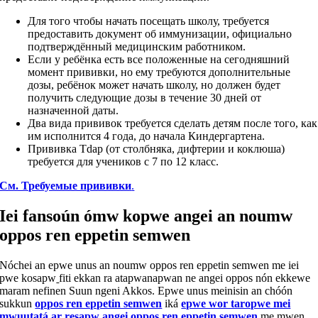
Для того чтобы начать посещать школу, требуется
предоставить документ об иммунизации, официально
подтверждённый медицинским работником.
Если у ребёнка есть все положенные на сегодняшний
момент прививки, но ему требуются дополнительные
дозы, ребёнок может начать школу, но должен будет
получить следующие дозы в течение 30 дней от
назначенной даты.
Два вида прививок требуется сделать детям после того, как
им исполнится 4 года, до начала Киндергартена.
Прививка Tdap (от столбняка, дифтерии и коклюша)
требуется для учеников с 7 по 12 класс.
См. Требуемые прививки
.
Iei fansoún ómw kopwe angei an noumw
oppos ren eppetin semwen
Nóchei an epwe unus an noumw oppos ren eppetin semwen me iei
pwe kosapw
fiti ekkan ra atapwanapwan ne angei oppos nón ekkewe
maram nefinen Suun ngeni Akkos. Epwe unus meinisin an chóón
sukkun
oppos ren eppetin semwen
iká
epwe wor taropwe mei
mwuutatá ar resapw angei oppos ren eppetin semwen
me mwen