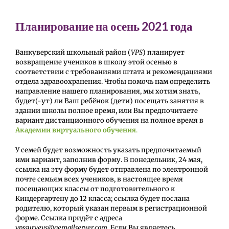
Планирование на осень 2021 года
Ванкуверский школьный район (
VPS
) планирует
возвращение учеников в школу этой осенью в
соответствии с требованиями штата и рекомендациями
отдела здравоохранения. Чтобы помочь нам определить
направление нашего планирования, мы хотим знать,
будет(-ут) ли Ваш ребёнок (дети) посещать занятия в
здании школы полное время, или Вы предпочитаете
вариант дистанционного обучения на полное время в
Академии виртуального обучения
.
У семей будет возможность указать предпочитаемый
ими вариант, заполнив форму. В понедельник, 24 мая,
ссылка на эту форму будет отправлена по электронной
почте семьям всех учеников, в настоящее время
посещающих классы от подготовительного к
Киндергартену до 12 класса; ссылка будет послана
родителю, который указан первым в регистрационной
форме. Ссылка придёт с адреса
vpssurveys
@
qemailserver
.
com
.
Если Вы являетесь