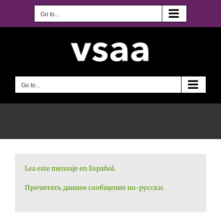
Skip
to
Go to...
content
Go to...
Lea este mensaje en Español.
Прочитать данное сообщение по-русски.