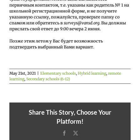
первичным контактом, т.е. указаны как родитель № 1 на
школьной регистрационной форме, и не получите
указанную ссылку, пожалуйста, проверьте папку со
спамом или обратитесь в
surveys
@
vansd
.
org
. Вы должны
прислать свой ответ до 9:00 вечера 2 июня.
Позже этим летом у Вас будет возможность
подтвердить выбранный Вами вариант.
May 21st, 2021
|
Elementary schools
,
Hybrid learning
,
remote
learning
,
Secondary schools (6-12)
Share This Story, Choose Your
Platform!
Facebook
X