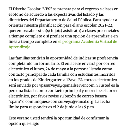
El Distrito Escolar “VPS” se prepara para el regreso a clases en
el otoño de acuerdo a las expectativas del Estado y las
directrices del Departamento de Salud Pública. Para ayudar a
orientar nuestra planificación para el año escolar 2021-22,
queremos saber si su(s) hijo(s) asistirá(n) a clases presenciales
a tiempo completo o si prefiere una opción de aprendizaje en
línea a tiempo completo en
el programa Academia Virtual de
Aprendizaje.
Las familias tendrán la oportunidad de indicar su preferencia
completando un formulario. El enlace se enviará por correo
electrónico el lunes, 24 de mayo a la persona listada como
contacto principal de cada familia con estudiantes inscritos
en los grados de Kindergarten a 12avo. EL correo electrónico
será enviado por vpssurveys@qemailserver.com. Si usted es la
persona listada como contacto principal y no recibe el correo
electrónico, por favor revise su buzón de correo basura
“spam” o comuníquese con surveys@vansd.org. La fecha
límite para responder es el 2 de junio a las 9 p.m.
Este verano usted tendrá la oportunidad de confirmar la
opción que eligió.