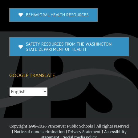
BEHAVIORAL HEALTH RESOURCES
SAFETY RESOURCES FROM THE WASHINGTON
STATE DEPARTMENT OF HEALTH
GOOGLE TRANSLATE
Copyright 1996-
2026 Vancouver Public Schools | All rights reserved
|
Notice of nondiscrimination
|
Privacy Statement
|
Accessibility
statement
|
Social media policy