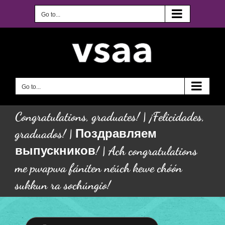
Skip
to
Go to...
content
Go to...
Congratulations, graduates! | ¡Felicidades,
graduados! | Поздравляем
выпускников! | Ach congratulations
me pwapwa fániten néúch kewe chóón
sukkun ra sochúngio!