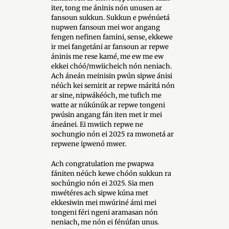
iter, tong me áninis nón unusen ar
fansoun sukkun. Sukkun e pwénúetá
nupwen fansoun mei wor angang
fengen nefinen famini, sense, ekkewe
ir mei fangetáni ar fansoun ar repwe
áninis me rese kamé, me ew me ew
ekkei chóó/mwiicheich nón neniach.
Ach áneán meinisin pwún sipwe ánisi
néúch kei semirit ar repwe máritá nón
ar sine, nipwákéóch, me tufich me
watte ar núkúnúk ar repwe tongeni
pwúsin angang fán iten met ir mei
áneánei. Ei mwiich repwe ne
sochungio nón ei 2025 ra mwonetá ar
repwene ipwenó mwer.
Ach congratulation me pwapwa
fániten néúch kewe chóón sukkun ra
sochúngio nón ei 2025. Sia men
mwétéres ach sipwe kúna met
ekkesiwin mei mwúriné ámi mei
tongeni féri ngeni aramasan nón
neniach, me nón ei fénúfan unus.