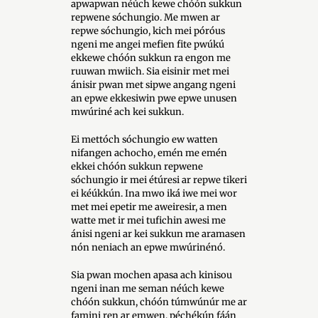
apwapwan néúch kewe chóón sukkun
repwene sóchungio. Me mwen ar
repwe sóchungio, kich mei póróus
ngeni me angei mefien fite pwúkú
ekkewe chóón sukkun ra engon me
ruuwan mwiich. Sia eisinir met mei
ánisir pwan met sipwe angang ngeni
an epwe ekkesiwin pwe epwe unusen
mwúriné ach kei sukkun.
Ei mettóch sóchungio ew watten
nifangen achocho, emén me emén
ekkei chóón sukkun repwene
sóchungio ir mei étúresi ar repwe tikeri
ei kéúkkún. Ina mwo iká iwe mei wor
met mei epetir me aweiresir, a men
watte met ir mei tufichin awesi me
ánisi ngeni ar kei sukkun me aramasen
nón neniach an epwe mwúrinénó.
Sia pwan mochen apasa ach kinisou
ngeni inan me seman néúch kewe
chóón sukkun, chóón túmwúnúr me ar
famini ren ar emwen, péchékún fáán