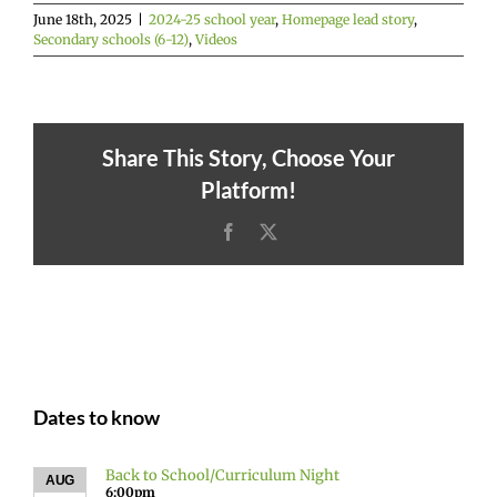
June 18th, 2025
|
2024-25 school year
,
Homepage lead story
,
Secondary schools (6-12)
,
Videos
Share This Story, Choose Your
Platform!
Facebook
X
Dates to know
Back to School/Curriculum Night
AUG
6:00pm