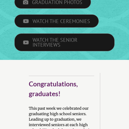
GRADUATION PHOTOS
WATCH THE CEREMONIES
WATCH THE SENIOR
INTERVIEWS
Congratulations,
graduates!
This past week we celebrated our
graduating high school seniors.
Leading up to graduation, we
interviewed seniors at each high